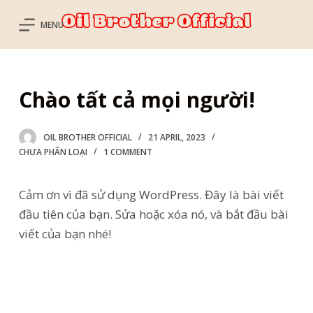
S
MENU
k
i
p
Chào tất cả mọi người!
t
o
c
OIL BROTHER OFFICIAL
21 APRIL, 2023
o
CHƯA PHÂN LOẠI
1 COMMENT
n
t
Cảm ơn vì đã sử dụng WordPress. Đây là bài viết
e
đầu tiên của bạn. Sửa hoặc xóa nó, và bắt đầu bài
n
viết của bạn nhé!
t